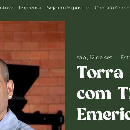
ntos
Imprensa
Seja um Expositor
Contato Comer
sáb., 12 de set.
  |  
Est
Torra 
com T
Emeri