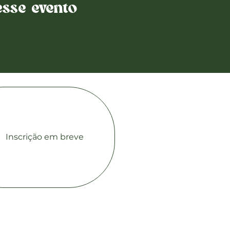
sse evento
Contato co
Inscrição em breve
comercial1@beeoz.com
+55 14 99749-8242