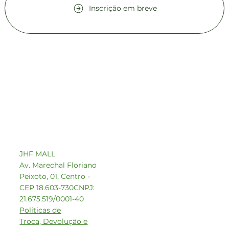
Inscrição em breve
Contato comercial
comercial1@beeoz.com.br
+55 14 99749-8242
JHF MALL
Av. Marechal Floriano
Peixoto, 01, Centro -
CEP 18.603-730
CNPJ:
21.675.519/0001-40
Políticas de
Troca, Devolução e