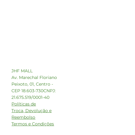
Contato comercial
comercial1@beeoz.com.br
+55 14 99749-8242
JHF MALL
Av. Marechal Floriano
Peixoto, 01, Centro -
CEP 18.603-730
CNPJ:
21.675.519/0001-40
Políticas de
Troca, Devolução e
Reembolso
Termos e Condições