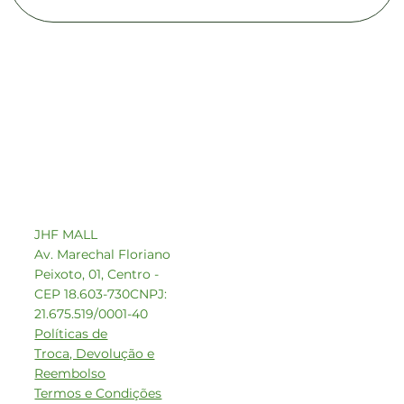
Contato comercial
comercial1@beeoz.com.br
+55 14 99749-8242
JHF MALL
Av. Marechal Floriano
Peixoto, 01, Centro -
CEP 18.603-730
CNPJ:
21.675.519/0001-40
Políticas de
Troca, Devolução e
Reembolso
Termos e Condições