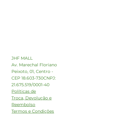
Contato comercial
comercial1@beeoz.com.br
+55 14 99749-8242
JHF MALL
Av. Marechal Floriano
Peixoto, 01, Centro -
CEP 18.603-730
CNPJ:
21.675.519/0001-40
Políticas de
Troca, Devolução e
Reembolso
Termos e Condições