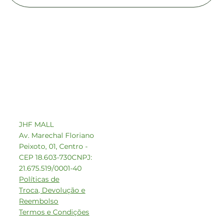
Contato comercial
comercial1@beeoz.com.br
+55 14 99749-8242
JHF MALL
Av. Marechal Floriano
Peixoto, 01, Centro -
CEP 18.603-730
CNPJ:
21.675.519/0001-40
Políticas de
Troca, Devolução e
Reembolso
Termos e Condições