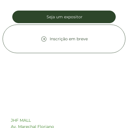
Seja um expositor
Inscrição em breve
Contato comercial
comercial1@beeoz.com.br
+55 14 99749-8242
JHF MALL
Av. Marechal Floriano