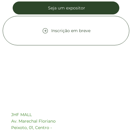
Seja um expositor
Inscrição em breve
Contato comercial
comercial1@beeoz.com.br
+55 14 99749-8242
JHF MALL
Av. Marechal Floriano
Peixoto, 01, Centro -