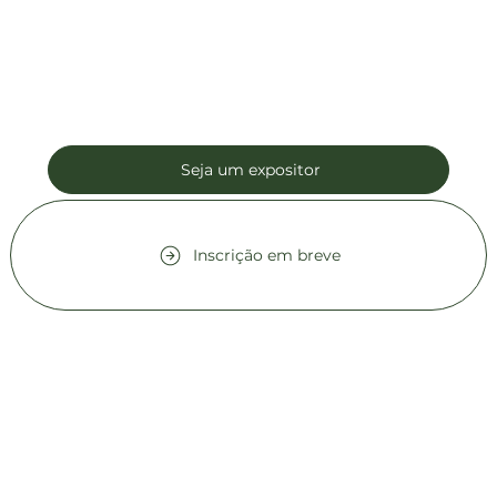
Seja um expositor
Inscrição em breve
Contato comercial
comercial1@beeoz.com.br
+55 14 99749-8242