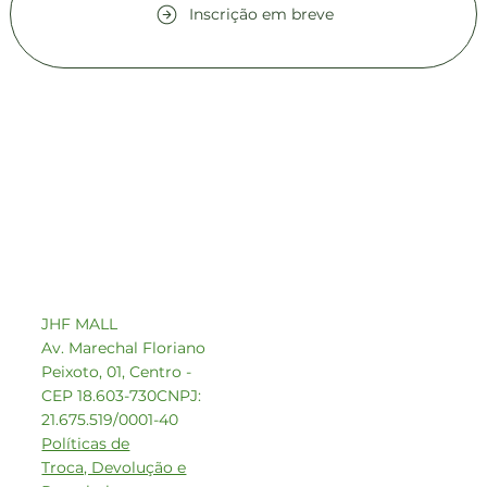
Inscrição em breve
Contato comercial
comercial1@beeoz.com.br
+55 14 99749-8242
JHF MALL
Av. Marechal Floriano
Peixoto, 01, Centro -
CEP 18.603-730
CNPJ:
21.675.519/0001-40
Políticas de
Troca, Devolução e